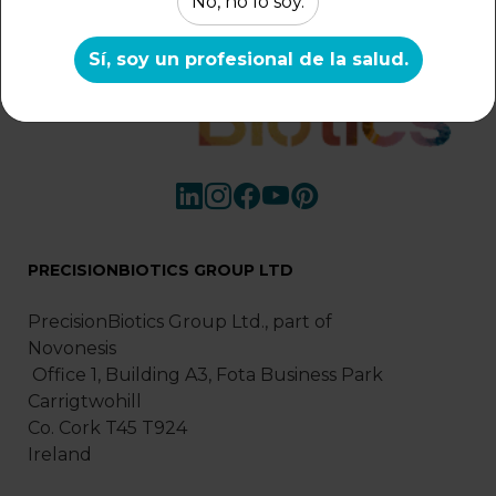
No, no lo soy.
Sí, soy un profesional de la salud.
PRECISIONBIOTICS GROUP LTD
PrecisionBiotics Group Ltd., part of
Novonesis
Office 1, Building A3, Fota Business Park
Carrigtwohill
Co. Cork T45 T924
Ireland