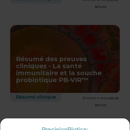
lecture
Résumé des preuves
cliniques - La santé
immunitaire et la souche
probiotique PB-VIR™
Résumé clinique
Environ 4 minutes de
lecture