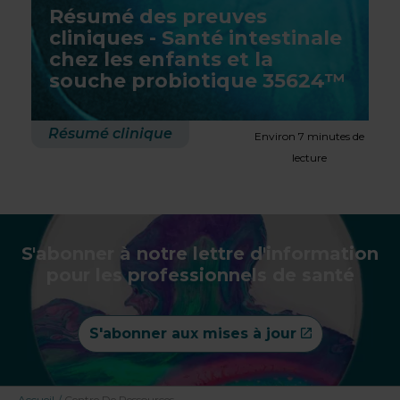
Résumé des preuves
cliniques - Santé intestinale
chez les enfants et la
souche probiotique 35624™
Résumé clinique
Environ 7 minutes de
lecture
S'abonner à notre lettre d'information
pour les professionnels de santé
S'abonner aux mises à jour
Accueil
/
Centre De Ressources