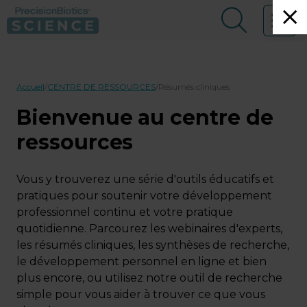
Skip to main content
Menu
Qui sommes-nous ?
Accueil
/
CENTRE DE RESSOURCES
/
Résumés cliniques
Centre de ressources
Bienvenue au centre de
Possibilités de recherche
ressources
Evénements
Vous y trouverez une série d'outils éducatifs et
pratiques pour soutenir votre développement
Nous contacter
professionnel continu et votre pratique
quotidienne. Parcourez les webinaires d'experts,
Réserver une réunion d'experts
les résumés cliniques, les synthèses de recherche,
le développement personnel en ligne et bien
plus encore, ou utilisez notre outil de recherche
simple pour vous aider à trouver ce que vous
S'INSCRIRE