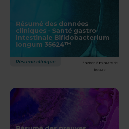
Résumé des données
cliniques - Santé gastro-
intestinale Bifidobacterium
longum 35624™
Résumé clinique
Environ 5 minutes de
lecture
Résumé des preuves