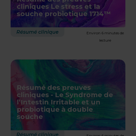
cliniques Le stress et la
souche probiotique 1714™
Résumé clinique
Environ 6 minutes de
lecture
Résumé des preuves
cliniques - Le Syndrome de
l’Intestin Irritable et un
probiotique à double
souche
Résumé clinique
Environ 6 minutes de