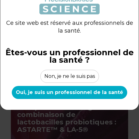
Résumé des preuves
cliniques - Performance
sportive et souche
Ce site web est réservé aux professionnels de
probiotique 1714™
la santé.
Résumé clinique
Environ 7 minutes de
Êtes-vous un professionnel de
lecture
la santé ?
Non, je ne le suis pas
Oui, je suis un professionnel de la santé
Résumé des preuves
cliniques - Santé vaginale et
combinaison de
lactobacilles probiotiques :
ASTARTE™ & LA-5®